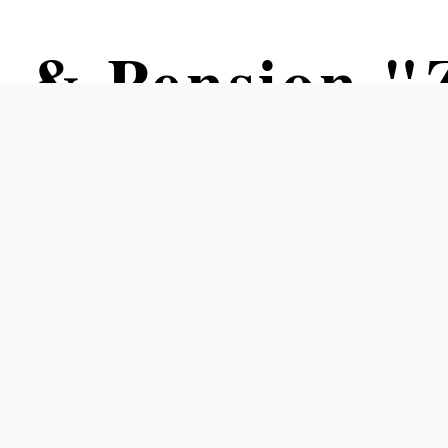
s & Pension 
"